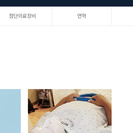
첨단의료장비
연혁