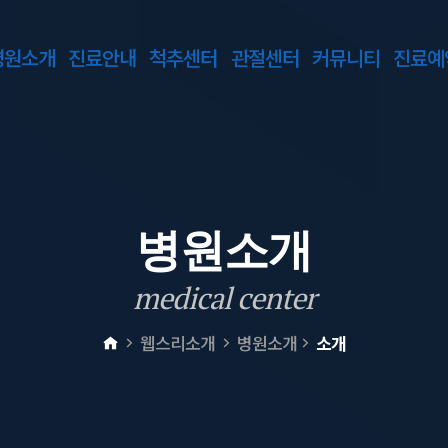
병원소개
진료안내
척추센터
관절센터
커뮤니티
진료예
병
원
소
개
m
e
d
i
c
a
l
c
e
n
t
e
r
웹스리소개
병원소개
소개