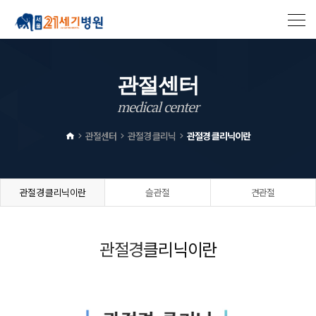
관
절
센
터
m
e
d
i
c
a
l
c
e
n
t
e
r
관절센터
관절경 클리닉
관절경 클리닉이란
관절경 클리닉이란
슬관절
견관절
관절경
클리닉이란