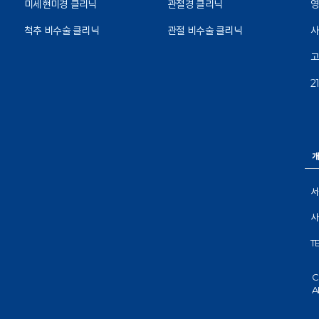
미세현미경 클리닉
관절경 클리닉
영
척추 비수술 클리닉
관절 비수술 클리닉
고
2
개
서
사
T
C
A