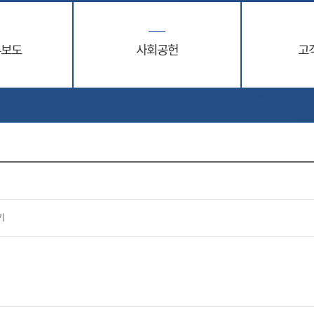
론보도
사회공헌
고
기