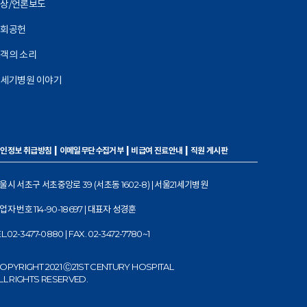
상/언론보도
사회공헌
객의 소리
1세기병원 이야기
|
|
|
인정보 취급방침
이메일무단수집거부
비급여 진료안내
직원 게시판
울시 서초구 서초중앙로 39 (서초동 1602-8) | 서울21세기병원
업자 번호 114-90-18697 | 대표자 성경훈
EL.02-3477-0880 | FAX. 02-3472-7780~1
OPYRIGHT 2021 Ⓒ21ST CENTURY HOSPITAL
LL RIGHTS RESERVED.