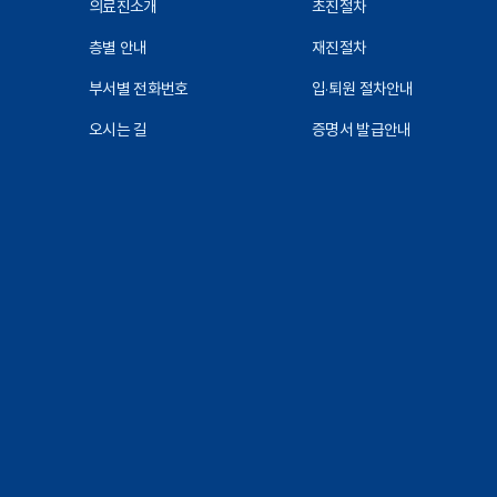
의료진소개
초진절차
층별 안내
재진절차
부서별 전화번호
입·퇴원 절차안내
오시는 길
증명서 발급안내